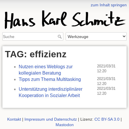
zum Inhalt springen
TAG: effizienz
2021/03/31
Nutzen eines Weblogs zur
12:20
kollegialen Beratung
2021/03/31
Tipps zum Thema Multitasking
12:20
2021/03/31
Unterstützung interdisziplinärer
12:20
Kooperation in Sozialer Arbeit
Kontakt
|
Impressum und Datenschutz
| Lizenz:
CC BY-SA 3.0
|
Mastodon