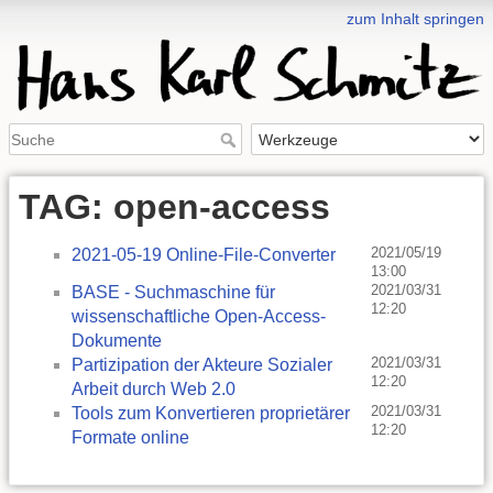
zum Inhalt springen
TAG: open-access
2021/05/19
2021-05-19 Online-File-Converter
13:00
2021/03/31
BASE - Suchmaschine für
12:20
wissenschaftliche Open-Access-
Dokumente
2021/03/31
Partizipation der Akteure Sozialer
12:20
Arbeit durch Web 2.0
2021/03/31
Tools zum Konvertieren proprietärer
12:20
Formate online