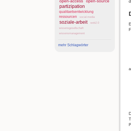
open-access
open-source
d
partizipation
qualitaetsentwicklung
ressourcen
social-media
soziale-arbeit
web2.0
E
wissensgesellschaft
F
wissensmanagement
mehr Schlagwörter
a
D
T
P