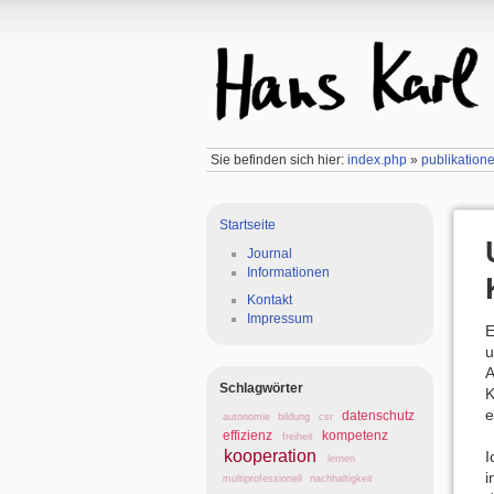
Sie befinden sich hier:
index.php
»
publikation
Startseite
Journal
Informationen
Kontakt
Impressum
E
u
A
Schlagwörter
K
e
datenschutz
autonomie
bildung
csr
effizienz
kompetenz
freiheit
kooperation
I
lernen
i
multiprofessionell
nachhaltigkeit