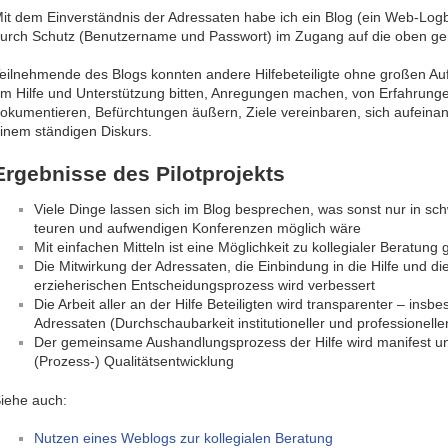
it dem Einverständnis der Adressaten habe ich ein Blog (ein Web-Log
urch Schutz (Benutzername und Passwort) im Zugang auf die oben g
eilnehmende des Blogs konnten andere Hilfebeteiligte ohne großen Au
m Hilfe und Unterstützung bitten, Anregungen machen, von Erfahrunge
okumentieren, Befürchtungen äußern, Ziele vereinbaren, sich aufeinan
inem ständigen Diskurs.
Ergebnisse des Pilotprojekts
Viele Dinge lassen sich im Blog besprechen, was sonst nur in sch
teuren und aufwendigen Konferenzen möglich wäre
Mit einfachen Mitteln ist eine Möglichkeit zu kollegialer Beratung
Die Mitwirkung der Adressaten, die Einbindung in die Hilfe und d
erzieherischen Entscheidungsprozess wird verbessert
Die Arbeit aller an der Hilfe Beteiligten wird transparenter – insbe
Adressaten (Durchschaubarkeit institutioneller und professionell
Der gemeinsame Aushandlungsprozess der Hilfe wird manifest u
(Prozess-) Qualitätsentwicklung
iehe auch:
Nutzen eines Weblogs zur kollegialen Beratung